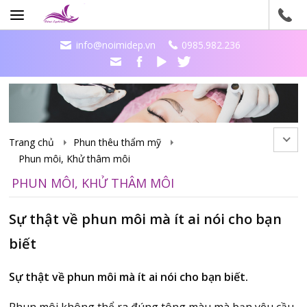
info@noimidep.vn
0985.982.236
Trang chủ
Phun thêu thẩm mỹ
Phun môi, Khử thâm môi
PHUN MÔI, KHỬ THÂM MÔI
Sự thật về phun môi mà ít ai nói cho bạn
biết
Sự thật về phun môi mà ít ai nói cho bạn biết.
Phun môi không thể ra đúng tông màu mà bạn yêu cầu,