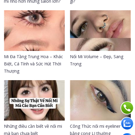
mi nhỏ hơn những salon lớn?
gì?
Mi Đa Tầng Trung Hoa – Khác
Nối Mi Volume – Đẹp, Sang
Biệt, Cá Tính và Sức Hút Thời
Trọng
Thượng
Những điều cần biết về nối mi
Công Thức nối mi eyeliner
mà bạn chưa biết
bằng cong LJ thường