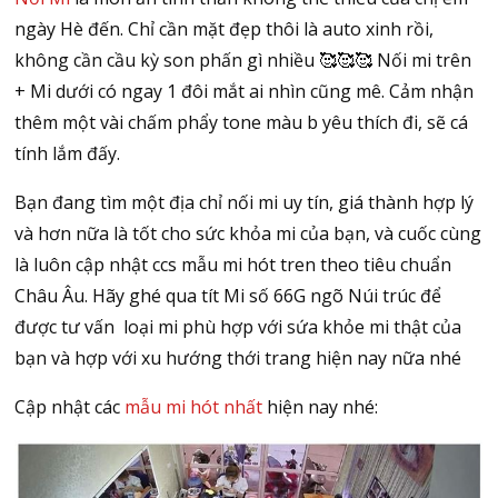
ngày Hè đến. Chỉ cần mặt đẹp thôi là auto xinh rồi,
không cần cầu kỳ son phấn gì nhiều 🥰🥰🥰 Nối mi trên
+ Mi dưới có ngay 1 đôi mắt ai nhìn cũng mê. Cảm nhận
thêm một vài chấm phẩy tone màu b yêu thích đi, sẽ cá
tính lắm đấy.
Bạn đang tìm một địa chỉ nối mi uy tín, giá thành hợp lý
và hơn nữa là tốt cho sức khỏa mi của bạn, và cuốc cùng
là luôn cập nhật ccs mẫu mi hót tren theo tiêu chuẩn
Châu Âu. Hãy ghé qua tít Mi số 66G ngõ Núi trúc để
được tư vấn loại mi phù hợp với sứa khỏe mi thật của
bạn và hợp với xu hướng thới trang hiện nay nữa nhé
Cập nhật các
mẫu mi hót nhất
hiện nay nhé: