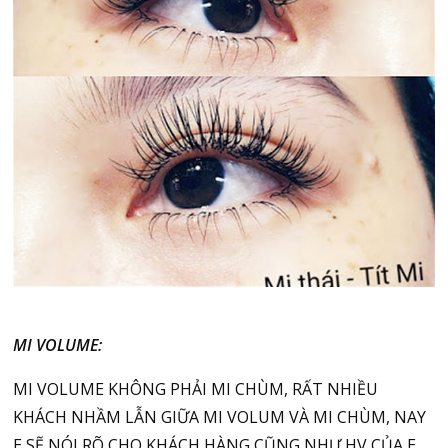
MI VOLUME:
MI VOLUME KHÔNG PHẢI MI CHÙM, RẤT NHIỀU
KHÁCH NHẦM LẪN GIỮA MI VOLUM VÀ MI CHÙM, NAY
E SẼ NÓI RÕ CHO KHÁCH HÀNG CŨNG NHƯ HV CỦA E