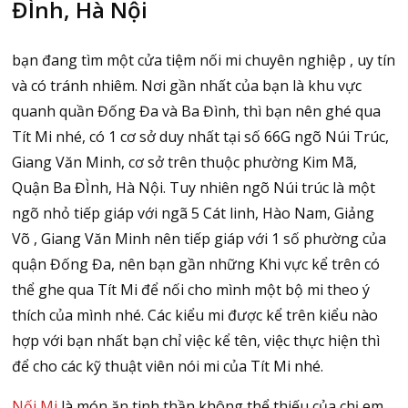
ĐÌnh, Hà Nội
bạn đang tìm một cửa tiệm nối mi chuyên nghiệp , uy tín
và có tránh nhiêm. Nơi gần nhất của bạn là khu vực
quanh quần Đống Đa và Ba Đình, thì bạn nên ghé qua
Tít Mi nhé, có 1 cơ sở duy nhất tại số 66G ngõ Núi Trúc,
Giang Văn Minh, cơ sở trên thuộc phường Kim Mã,
Quận Ba ĐÌnh, Hà Nội. Tuy nhiên ngõ Núi trúc là một
ngõ nhỏ tiếp giáp với ngã 5 Cát linh, Hào Nam, Giảng
Võ , Giang Văn Minh nên tiếp giáp với 1 số phường của
quận Đống Đa, nên bạn gần những Khi vực kể trên có
thể ghe qua Tít Mi để nối cho mình một bộ mi theo ý
thích của mình nhé. Các kiểu mi được kể trên kiểu nào
hợp với bạn nhất bạn chỉ việc kể tên, việc thực hiện thì
để cho các kỹ thuật viên nói mi của Tít Mi nhé.
Nối Mi
là món ăn tinh thần không thể thiếu của chị em