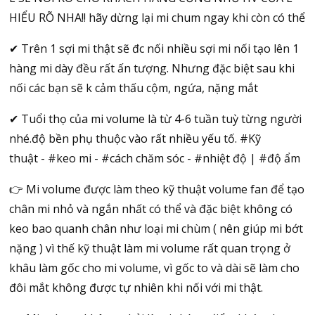
HIỂU RÕ NHA!! hãy dừng lại mi chum ngay khi còn có thể
✔ Trên 1 sợi mi thật sẽ đc nối nhiều sợi mi nối tạo lên 1
hàng mi dày đều rất ấn tượng. Nhưng đặc biệt sau khi
nối các bạn sẽ k cảm thấu cộm, ngứa, nặng mắt
✔ Tuổi thọ của mi volume là từ 4-6 tuần tuỳ từng người
nhé.độ bền phụ thuộc vào rất nhiều yếu tố. #Kỹ
thuật - #keo mi - #cách chăm sóc - #nhiệt độ | #độ ẩm
👉 Mi volume được làm theo kỹ thuật volume fan để tạo
chân mi nhỏ và ngắn nhất có thể và đặc biệt không có
keo bao quanh chân như loại mi chùm ( nên giúp mi bớt
nặng ) vì thế kỹ thuật làm mi volume rất quan trọng ở
khâu làm gốc cho mi volume, vì gốc to và dài sẽ làm cho
đôi mắt không được tự nhiên khi nối với mi thật.