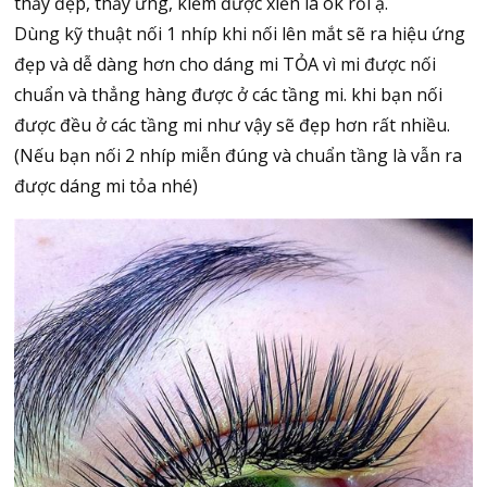
thấy đẹp, thấy ưng, kiếm được xiền là ok rồi ạ.
Dùng kỹ thuật nối 1 nhíp khi nối lên mắt sẽ ra hiệu ứng
đẹp và dễ dàng hơn cho dáng mi TỎA vì mi được nối
chuẩn và thẳng hàng được ở các tầng mi. khi bạn nối
được đều ở các tầng mi như vậy sẽ đẹp hơn rất nhiều.
(Nếu bạn nối 2 nhíp miễn đúng và chuẩn tầng là vẫn ra
được dáng mi tỏa nhé)