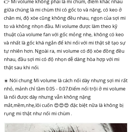
👉 Mi volume không phải là mi chùm, điểm khác nhau
giữa chúng là mi chùm thì có gốc to và nặng, có keo ở
chân mi, độ xòe cũng không đều nhau, ngọn của sợi mi
to và không nhọn đầu. Mi volume được làm theo kỹ
thuật của volume fan với gốc mỏng nhẹ, không có keo
và nhất là gốc khá ngắn để khi nối với mi thật sẽ tạo sự
tự nhiên hơn. Ngoài ra, mi volume có độ xòe đồng đều
nhau, đầu sợi mi có độ nhọn dễ dàng hòa hợp với mi
thật sau khi nối.
☀️ Nói chung Mi volume là cách nối dày nhưng sợi mi rất
nhỏ, mảnh chỉ tầm 0.05 - 0.07.Điểm nổi trội ở mi volume
là nối được dày nhưng vẫn không nặng
mắt,mềm,nhẹ,lôi cuốn 😍😍😍 đặc biệt nữa là không bị
rụng mi thật như nối mi chùm .